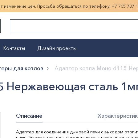
ет изменение цен. Просьба обращаться по телефону:
+7 705 707 
Контакты
Дизайн проекты
Показать больше
теры для котлов
Адаптер котла Моно d115 Не
5 Нержавеющая сталь 1м
Описание
Характеристик
Адаптер для соединения дымовой печи с выходом отопи
печи. Элемент системы дымоудаления с принципом соед