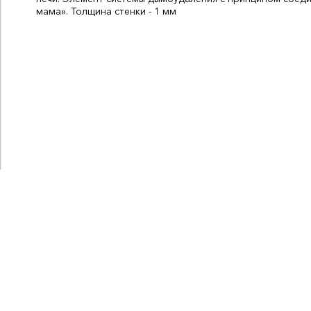
мама». Толщина стенки - 1 мм
Вес, кг:
0.5
Диаметр, мм:
115
Материал:
Нержавеющая стал
СтранаПроисхождения:
РОССИЯ
Бренд:
УМК