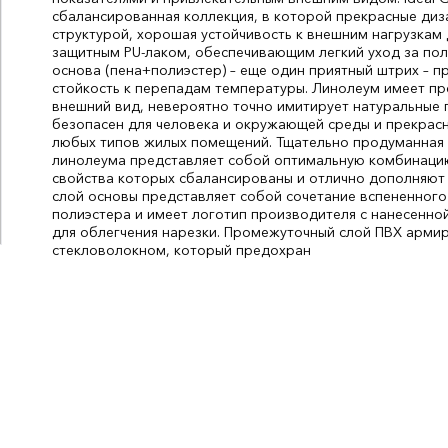
сбалансированная коллекция, в которой прекрасные ди
структурой, хорошая устойчивость к внешним нагрузкам
защитным PU-лаком, обеспечивающим легкий уход за по
основа (пена+полиэстер) – еще один приятный штрих – 
стойкость к перепадам температуры. Линолеум имеет п
внешний вид, невероятно точно имитирует натуральные 
безопасен для человека и окружающей среды и прекрас
любых типов жилых помещений. Тщательно продуманная 
линолеума представляет собой оптимальную комбинаци
свойства которых сбалансированы и отлично дополняют 
слой основы представляет собой сочетание вспененного
полиэстера и имеет логотип производителя с нанесенно
для облегчения нарезки. Промежуточный слой ПВХ арми
стекловолокном, который предохран
Цвет:
Коричневый
СтранаПроисхождения:
РОССИЯ
Основа:
Полиэстер
Бренд:
IDEAL
Ширина, мм:
3500
Тип рисунка:
Дерево