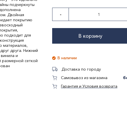
зайны подчеркнуты
 дополнена
-
лом. Двойная
придает покрытию
ревосходный
покрытия,
но подходит для
В корзину
конструкция
ю материалов,
друг друга. Нижний
 винила и
В наличии
й размерной сеткой
рован
Доставка по городу
б
Самовывоз из магазина
Гарантия и Условия возврата