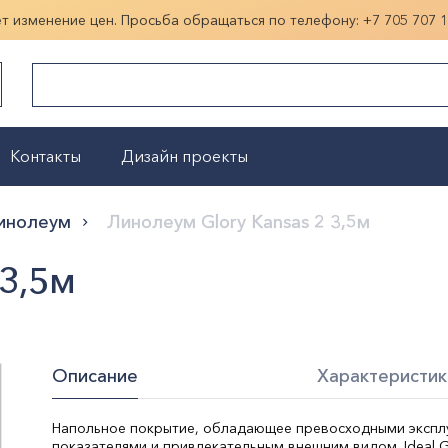
ет изменение цен. Просьба обращаться по телефону:
+7 705 707 
Контакты
Дизайн проекты
Показать больше
инолеум
Линолеум Glory Kansas 2 3,5м
 3,5м
Описание
Характеристик
Напольное покрытие, обладающее превосходными эксп
показателями и привлекательным внешним видом. Ideal Gl