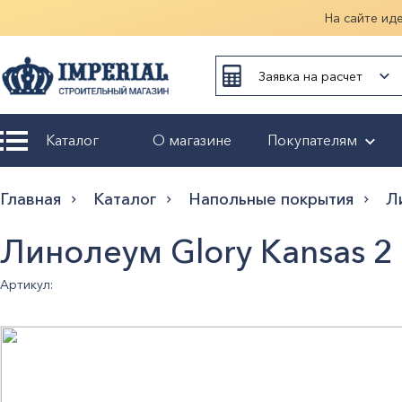
На сайте ид
Заявка на расчет
Каталог
О магазине
Покупателям
Возврат и
Главная
Каталог
Напольные покрытия
Л
обмен
Линолеум Glory Kansas 2
Гарантия
Артикул:
Оплата и
доставка
Оформление
заказа