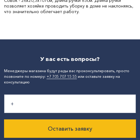
Совок - 26х20,3х107см, длина ручки 83см. Длина ручки
позволяет хозяйке проводить уборку в доме не наклоняясь,
что значительно облегчает работу.
Цвет:
Серый
Материал:
Пластик
СтранаПроисхождения:
ТУРЦИЯ
У вас есть вопросы?
Менеджеры магазина будут рады вас проконсультировать, просто
позвоните по номеру:
+7 705 707 15 55
или оставьте заявку на
консультацию
Оставить заявку