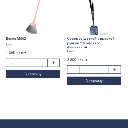
Веник М862
Совок со щеткой с высокой
ручкой "Перфетто"
Цена
бирюзовый
Цена
/ шт
1 085
〒
/ шт
2 800
〒
-
+
-
+
В корзину
В корзину