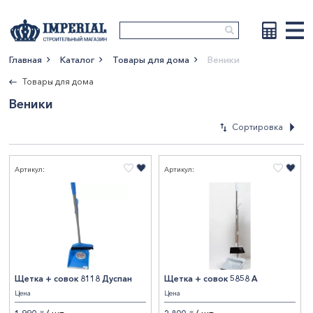
Главная
Каталог
Товары для дома
Веники
Показать больше
Товары для дома
Веники
Сортировка
Артикул:
Артикул:
По новизне
По возрастан
цены
По убыванию 
По наименова
Щетка + совок 8118 Дуспан
Щетка + совок 5858 А
Цена
Цена