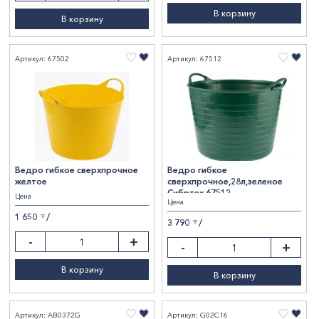
В корзину
В корзину
Артикул: 67502
Артикул: 67512
Ведро гибкое сверхпрочное
Ведро гибкое
желтое
сверхпрочное,28л,зеленое
Сибртех 67512
Цена
Цена
/
1 650
〒
/
3 790
〒
-
+
-
+
В корзину
В корзину
Артикул: AB0372G
Артикул: G02C16