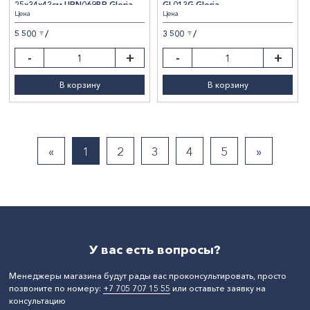
25х34х43см URN069BR Gloria
GL013G Gloria
Цена
Цена
/
/
5 500
3 500
〒
〒
-
+
-
+
В корзину
В корзину
«
1
2
3
4
5
»
У вас есть вопросы?
Менеджеры магазина будут рады вас проконсультировать, просто
позвоните по номеру:
+7 705 707 15 55
или оставьте заявку на
консультацию