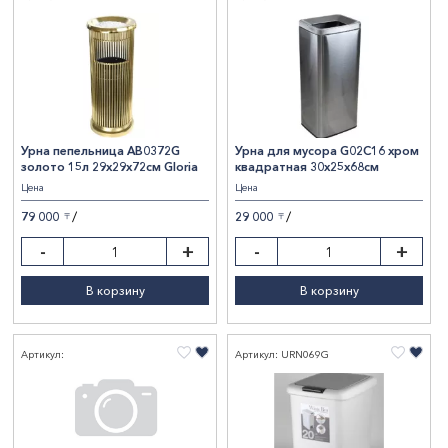
Урна пепельница AB0372G
Урна для мусора G02C16 хром
золото 15л 29х29х72см Gloria
квадратная 30х25х68см
Цена
Цена
/
/
79 000
29 000
〒
〒
-
+
-
+
В корзину
В корзину
Артикул:
Артикул: URN069G