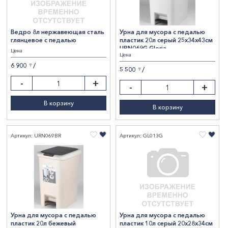
Ведро 8л нержавеющая сталь
Урна для мусора с педалью
глянцевое с педалью
пластик 20л серый 25х34х43см
URN069G Gloria
Цена
Цена
/
6 900
〒
/
5 500
〒
-
+
-
+
В корзину
В корзину
Артикул: URN069BR
Артикул: GL013G
Урна для мусора с педалью
Урна для мусора с педалью
пластик 20л бежевый
пластик 10л серый 20х28х34см