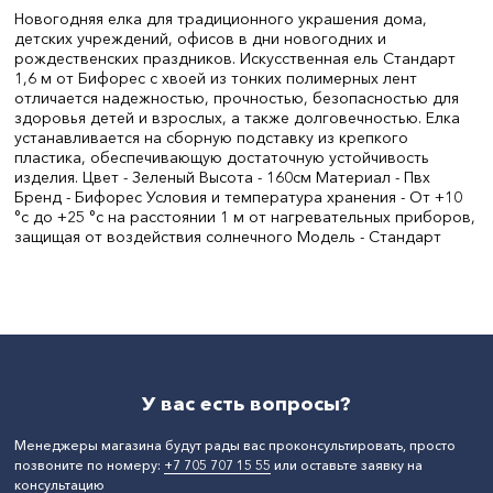
Новогодняя елка для традиционного украшения дома,
детских учреждений, офисов в дни новогодних и
рождественских праздников. Искусственная ель Стандарт
1,6 м от Бифорес с хвоей из тонких полимерных лент
отличается надежностью, прочностью, безопасностью для
здоровья детей и взрослых, а также долговечностью. Елка
устанавливается на сборную подставку из крепкого
пластика, обеспечивающую достаточную устойчивость
изделия. Цвет - Зеленый Высота - 160см Материал - Пвх
Бренд - Бифорес Условия и температура хранения - От +10
°с до +25 °с на расстоянии 1 м от нагревательных приборов,
защищая от воздействия солнечного Модель - Стандарт
Цвет:
Зеленый
СтранаПроисхождения:
РОССИЯ
Бренд:
Бифорес
Высота, см:
160
У вас есть вопросы?
Менеджеры магазина будут рады вас проконсультировать, просто
позвоните по номеру:
+7 705 707 15 55
или оставьте заявку на
консультацию