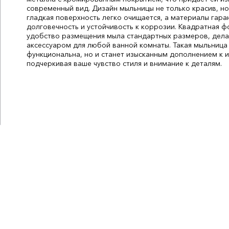
современный вид. Дизайн мыльницы не только красив, но 
гладкая поверхность легко очищается, а материалы гар
долговечность и устойчивость к коррозии. Квадратная 
удобство размещения мыла стандартных размеров, дела
аксессуаром для любой ванной комнаты. Такая мыльница
функциональна, но и станет изысканным дополнением к и
подчеркивая ваше чувство стиля и внимание к деталям.
Цвет:
хром
Материал:
металл
СтранаПроисхождения:
КИТАЙ
Бренд:
Gloria