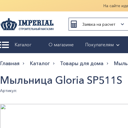
На сайте ид
Заявка на расчет
Каталог
О магазине
Покупателям
Возврат и
Главная
Каталог
Товары для дома
Мыль
обмен
Мыльница Gloria SP511S
Гарантия
Артикул:
Оплата и
доставка
Оформление
заказа