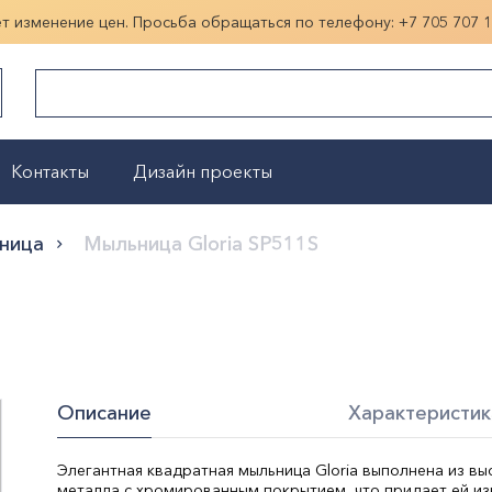
ет изменение цен. Просьба обращаться по телефону:
+7 705 707 
Контакты
Дизайн проекты
Показать больше
ница
Мыльница Gloria SP511S
Описание
Характеристик
Элегантная квадратная мыльница Gloria выполнена из в
металла с хромированным покрытием, что придает ей из