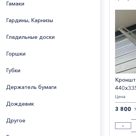
Гамаки
,90
1
Юридическим
лицам
90,5
Мате
Гардины, Карнизы
Часто
пол
Гладильные доски
задаваемые
вопросы
Разме
Горшки
440
520
Стра
Губки
Кроншт
КИТ
Держатель бумаги
440х33
Цена
Дождевик
3 800
Другое
-