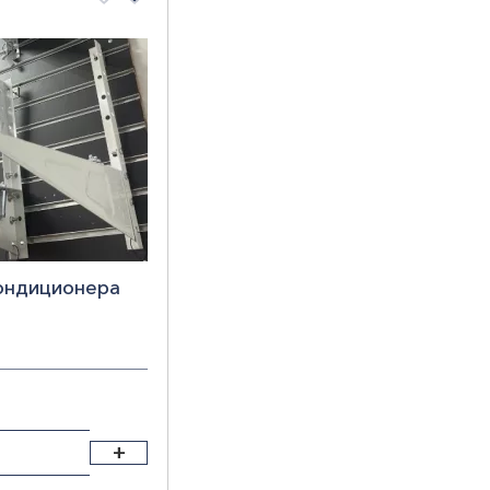
По убыванию цены
По наименованию
ондиционера
росить фильтры
+