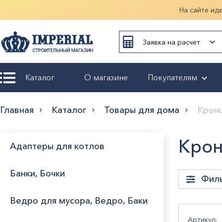
На сайте ид
Заявка на расчет
Каталог
О магазине
Покупателям
Возврат и
Главная
Каталог
Товары для дома
Крон
обмен
Гарантия
Крон
Адаптеры для котлов
Оплата и
Банки, Бочки
доставка
Фил
Ведро для мусора, Ведро, Баки
Оформление
заказа
Вес, 
Артикул: