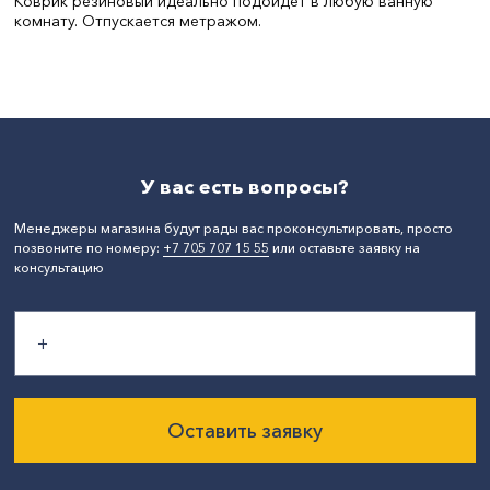
Коврик резиновый идеально подойдет в любую ванную
комнату. Отпускается метражом.
Цвет:
В ассортименте
Ширина, см:
60
Толщина, см:
0.3
СтранаПроисхождения:
КИТАЙ
У вас есть вопросы?
Менеджеры магазина будут рады вас проконсультировать, просто
позвоните по номеру:
+7 705 707 15 55
или оставьте заявку на
консультацию
Оставить заявку