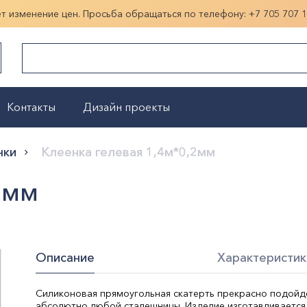
ет изменение цен. Просьба обращаться по телефону:
+7 705 707 
Контакты
Дизайн проекты
Показать больше
нки
Клеенка гелевая 1,4м*0,2мм
2мм
Описание
Характеристик
Силиконовая прямоугольная скатерть прекрасно подойд
абсолютно любой сталешницы. Изделие изготавливается