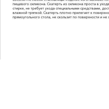
пищевого силикона. Скатерть из силикона проста в уходе
стирке, не требует ухода специальными средствами, дос
влажной тряпкой. Скатерть плотно прилегает к поверхн
прямоугольного стола, не скользит по поверхности и не 
Ширина, мм:
1400
СтранаПроисхождения:
КАЗАХСТАН
Бренд:
береке