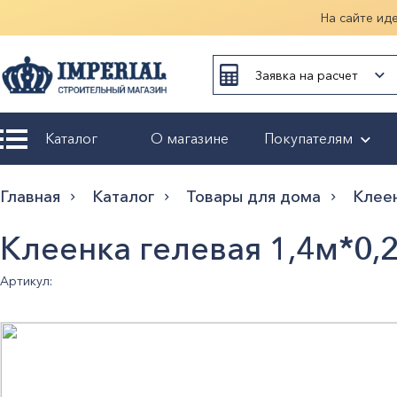
На сайте ид
Заявка на расчет
Каталог
О магазине
Покупателям
Возврат и
Главная
Каталог
Товары для дома
Клее
обмен
Клеенка гелевая 1,4м*0,
Гарантия
Артикул:
Оплата и
доставка
Оформление
заказа