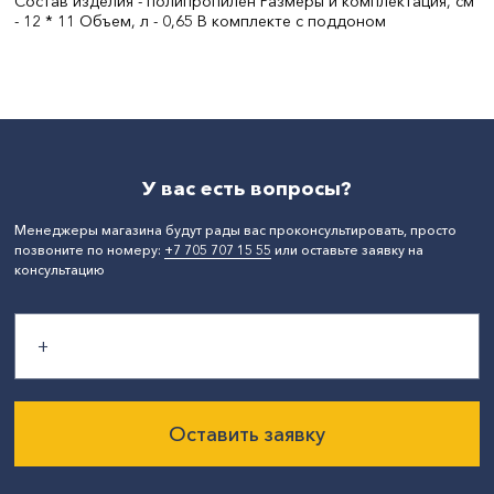
Состав изделия - полипропилен Размеры и комплектация, см
- 12 * 11 Объем, л - 0,65 В комплекте с поддоном
Цвет:
терракотовый
Ширина, мм:
120
СтранаПроисхождения:
РОССИЯ
Бренд:
Martika
У вас есть вопросы?
Менеджеры магазина будут рады вас проконсультировать, просто
позвоните по номеру:
+7 705 707 15 55
или оставьте заявку на
консультацию
Оставить заявку