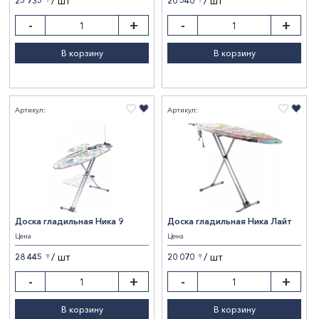
/ шт
/ шт
25 735
20 540
〒
〒
-
+
-
+
В корзину
В корзину
Артикул:
Артикул:
Доска гладильная Ника 9
Доска гладильная Ника Лайт
Цена
Цена
/ шт
/ шт
28 445
20 070
〒
〒
-
+
-
+
В корзину
В корзину