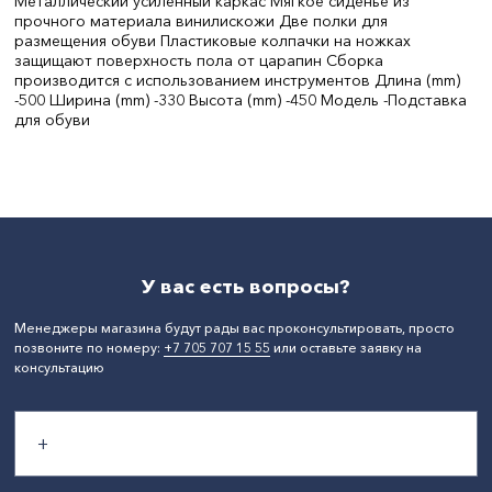
Металлический усиленный каркас Мягкое сиденье из
прочного материала винилискожи Две полки для
размещения обуви Пластиковые колпачки на ножках
защищают поверхность пола от царапин Сборка
производится с использованием инструментов Длина (mm)
-500 Ширина (mm) -330 Высота (mm) -450 Модель -Подставка
для обуви
Цвет:
Черный
Материал:
Металл, пластик
Высота, мм:
500
Длина, см:
50
Ширина, мм:
450
Глубина, мм:
330
Высота, см:
45
Ширина, см:
33
У вас есть вопросы?
Количество секций:
2
СтранаПроисхождения:
РОССИЯ
Менеджеры магазина будут рады вас проконсультировать, просто
Бренд:
Nika
позвоните по номеру:
+7 705 707 15 55
или оставьте заявку на
консультацию