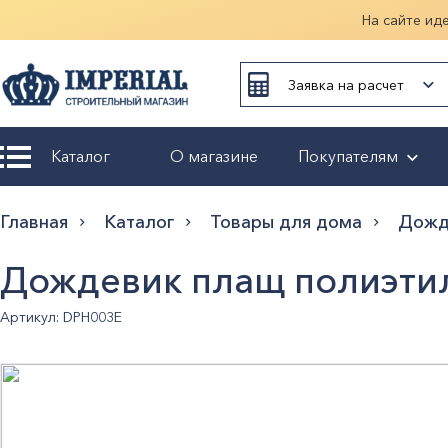
На сайте ид
Заявка на расчет
Каталог
О магазине
Покупателям
Возврат и
Главная
Каталог
Товары для дома
Дожд
обмен
Дождевик плащ полиэтил
Гарантия
Артикул: DPH003E
Оплата и
доставка
Оформление
заказа