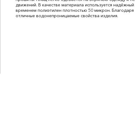
движений. В качестве материала используется надёжный
временем полиэтилен плотностью 50 микрон. Благодаря
отличные водонепроницаемые свойства изделия.
Цвет:
Зелёный
СтранаПроисхождения:
КИТАЙ
Бренд:
Komfi