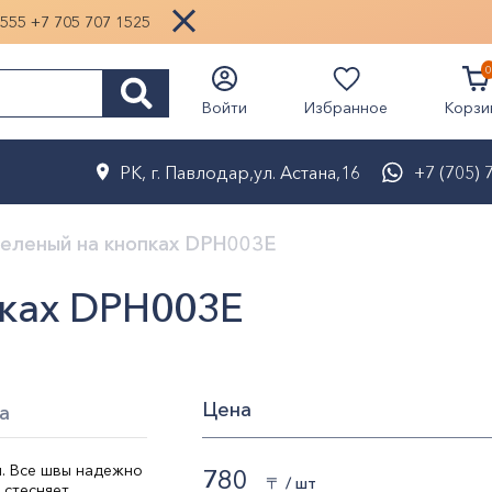
1555
+7 705 707 1525
0
Избранное
Войти
Корзи
РК, г. Павлодар,ул. Астана,16
+7 (705) 
еленый на кнопках DPH003E
ках DPH003E
Цена
а
. Все швы надежно
780
〒 / шт
 стесняет