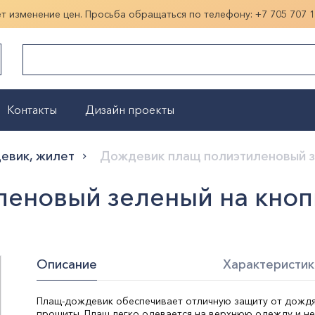
ет изменение цен. Просьба обращаться по телефону:
+7 705 707 
Контакты
Дизайн проекты
Показать больше
евик, жилет
Дождевик плащ полиэтиленовый з
еновый зеленый на кноп
Описание
Характеристик
Плащ-дождевик обеспечивает отличную защиту от дождя
прошиты. Плащ легко одевается на верхнюю одежду и не