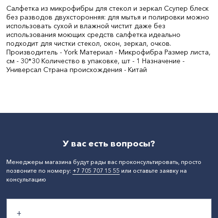
Салфетка из микрофибры для стекол и зеркал Cсупер блеск
без разводов двухсторонняя: для мытья и полировки можно
использовать сухой и влажной чистит даже без
использования моющих средств салфетка идеально
подходит для чистки стекол, окон, зеркал, очков.
Производитель - York Материал - Микрофибра Размер листа,
см - 30*30 Количество в упаковке, шт - 1 Назначение -
Универсал Страна происхождения - Китай
Цвет:
Синий
Материал:
Микрофибра
Размер, мм:
300*300
СтранаПроисхождения:
ПОЛЬША
Бренд:
YORK
У вас есть вопросы?
Менеджеры магазина будут рады вас проконсультировать, просто
позвоните по номеру:
+7 705 707 15 55
или оставьте заявку на
консультацию