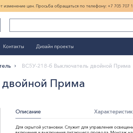
ет изменение цен. Просьба обращаться по телефону:
+7 705 707 
Контакты
Дизайн проекты
Показать больше
тель
ВС5У-218-б Выключатель двойной Прима
ь двойной Прима
Описание
Характеристик
Для скрытой установки. Служит для управления освещен
включения и выключения питающего провода. Монтаж н