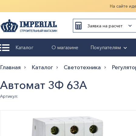
На сайте ид
Заявка на расчет
Каталог
О магазине
Покупателям
Возврат и
Главная
Каталог
Светотехника
Регулято
обмен
Автомат 3Ф 63А
Гарантия
Артикул:
Оплата и
доставка
Оформление
заказа