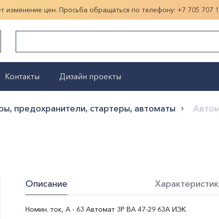
ет изменение цен. Просьба обращаться по телефону:
+7 705 707 
Контакты
Дизайн проекты
Показать больше
ры, предохранители, стартеры, автоматы
Автом
Описание
Характеристик
Номин. ток, А - 63 Автомат 3P ВА 47-29 63А ИЭК
Цвет:
серый