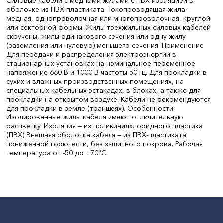
Силовые кабели с медными жилами с ПВХ изоляцией в
оболочке из ПВХ пластиката. Токопроводящая жила –
медная, однопроволочная или многопроволочная, круглой
или секторной формы. Жилы трехжильных силовых кабелей
скручены, жилы одинакового сечения или одну жилу
(заземления или нулевую) меньшего сечения. Применение
Для передачи и распределения электроэнергии в
стационарных установках на номинальное переменное
напряжение 660 В и 1000 В частоты 50 Гц. Для прокладки в
сухих и влажных производственных помещениях, на
специальных кабельных эстакадах, в блоках, а также для
прокладки на открытом воздухе. Кабели не рекомендуются
для прокладки в земле (траншеях). Особенности
Изолированные жилы кабеля имеют отличительную
расцветку. Изоляция — из поливинилхлоридного пластика
(ПВХ) Внешняя оболочка кабеля — из ПВХ-пластиката
пониженной горючести, без защитного покрова. Рабочая
температура от -50 до +70°С
Количество токонесущих жил:
3+1
Сечение жил, мм2:
6+4
СтранаПроисхождения:
РОССИЯ
Бренд:
Без бренда