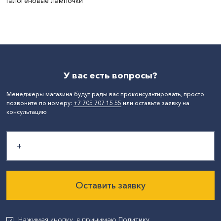
Галогеновые лампочки
Цвет:
золото
СтранаПроисхождения:
КИТАЙ
У вас есть вопросы?
Менеджеры магазина будут рады вас проконсультировать, просто
позвоните по номеру:
+7 705 707 15 55
или оставьте заявку на
консультацию
Оставить заявку
Нажимая кнопку, я принимаю
Политику