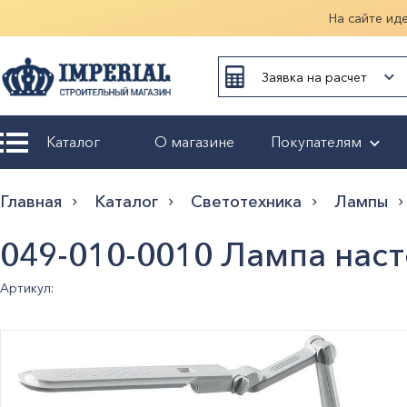
На сайте ид
Заявка на расчет
Каталог
О магазине
Покупателям
Возврат и
Главная
Каталог
Светотехника
Лампы
обмен
049-010-0010 Лампа нас
Гарантия
Артикул:
Оплата и
доставка
Оформление
заказа