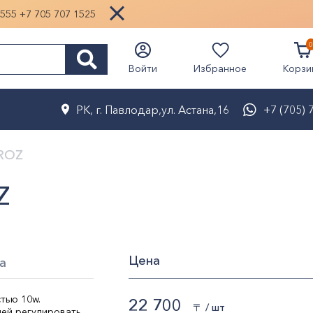
1555
+7 705 707 1525
0
Избранное
Войти
Корзи
РК, г. Павлодар,ул. Астана,16
+7 (705) 
OROZ
Z
Цена
а
тью 10w.
22 700
〒 / шт
ей регулировать