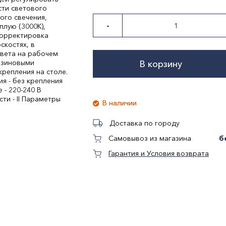
сти светового
ого свечения,
-
плую (3000К),
 корректировка
скостях, в
света на рабочем
резиновыми
В корзину
репления на столе.
я - без крепления
 - 220-240 В
ти - II Параметры
В наличии
Доставка по городу
б
Самовывоз из магазина
Гарантия и Условия возврата