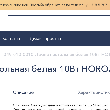
ет изменение цен. Просьба обращаться по телефону:
+7 705 707 
Контакты
Дизайн проекты
Показать больше
049-010-0010 Лампа настольная белая 10Вт H
тольная белая 10Вт HORO
Описание
Характеристик
Описание: Светодиодная настольная лампа EBRU мощнос
Светильник оснащен системой диммирования позволяющ