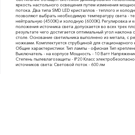
яркость настольного освещения путем изменения мощно
потока. Два типа SMD LED кристаллов - теплого и холодн
позволяют выбрать необходимую температуру света - те
нейтральную (4500К) и холодную (6000К). Регулировка и
положения источника света допускается во всех трех пло
результате чего достигается оптимальный угол наклона 
столе. Основание светильника выполнено из метала, с 
ножками. Комплектуется струбциной для стационарного к
Общие характеристики: Тип лампы - офисная Тип креплени
Выключатель - на корпусе Мощность - 10 Ватт Напряжение
Степень пылевлагозащиты - IP20 Класс электробезопаснос
источников света: Световой поток - 600 лм
Мощность, Вт:
10
СтранаПроисхождения:
УКРАИНА
Бренд:
HOROZ