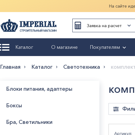
На сайте ид
Заявка на расчет
Каталог
О магазине
Покупателям
Возврат и
Главная
Каталог
Светотехника
комплек
обмен
Гарантия
комп
Блоки питания, адаптеры
Оплата и
Боксы
доставка
Фил
Бра, Светильники
Оформление
заказа
Стра
Артикул: