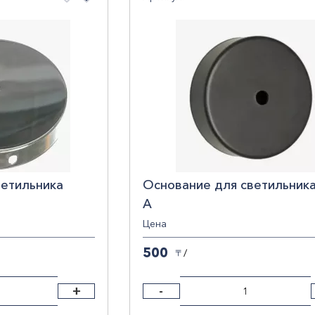
По убыванию цены
По наименованию
росить фильтры
ветильника
Основание для светильник
А
Цена
500
/
〒
+
-