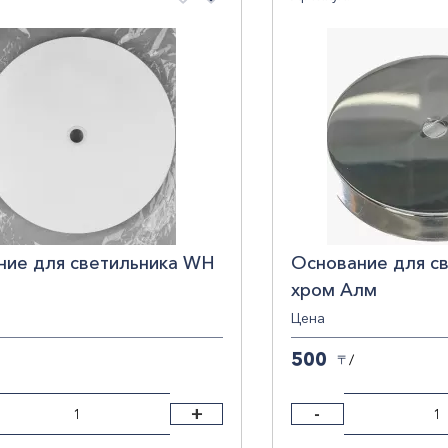
АЙ
3
Показать результаты
Сб
ние для светильника WH
Основание для с
хром Алм
Цена
500
/
〒
+
-