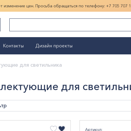
ет изменение цен. Просьба обращаться по телефону:
+7 705 707 
Контакты
Дизайн проекты
Показать больше
тующие для светильника
лектующие для светильн
ьтр
наПроисхождения
Артикул: