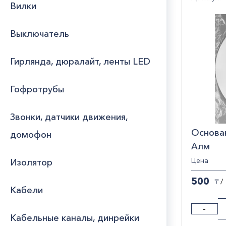
Вилки
КИТ
Юридическим
лицам
Выключатель
Часто
Гирлянда, дюралайт, ленты LED
задаваемые
вопросы
Гофротрубы
Звонки, датчики движения,
Основа
домофон
Алм
Цена
Изолятор
500
/
〒
Кабели
-
Кабельные каналы, динрейки