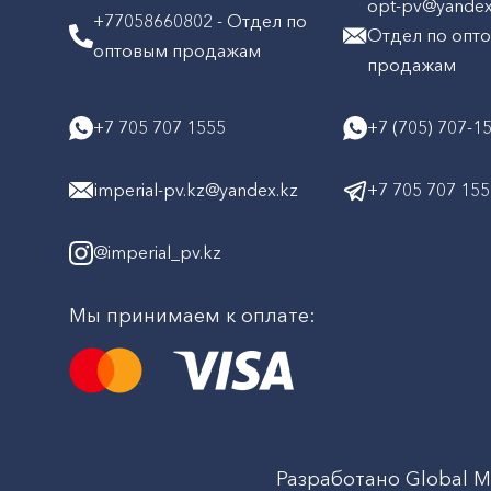
opt-pv@yandex.
+77058660802 - Отдел по
Отдел по опт
оптовым продажам
продажам
+7 705 707 1555
+7 (705) 707-1
imperial-pv.kz@yandex.kz
+7 705 707 15
@imperial_pv.kz
Мы принимаем к оплате:
Разработано Global M