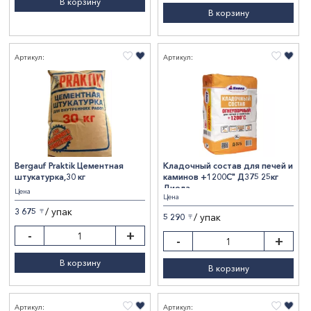
В корзину
В корзину
Артикул:
Артикул:
Bergauf Praktik Цементная
Кладочный состав для печей и
штукатурка,30 кг
каминов +1200С" Д375 25кг
Диола
Цена
Цена
/ упак
3 675
〒
/ упак
5 290
〒
-
+
-
+
В корзину
В корзину
Артикул:
Артикул: