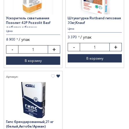
Ускоритель схватывания
Штукатурка Rotband гипсовая
Позолит 42Р Pozzolit Basf
30кг,Knauf
добавка к бетону
Цена
Цена
противоморозная 20кг
/ упак
3 370
〒
/ упак
8 900
〒
-
+
-
+
В корзину
В корзину
Артикул:
Гипс брендированный,25 кг
(белый,Актобе/Арман)