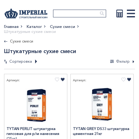
Главная
Каталог
Сухие смеси
Штукатурные сухие смеси
Показать больше
Сухие смеси
Штукатурные сухие смеси
Сортировка
Фильтр
Фильтры
Артикул:
Артикул:
По новизне
По возрастанию
Вес, кг
цены
По убыванию цены
20
1
По наименованию
СтранаПроисхождения
25
5
30
4
ГЕРМАНИЯ
1
TYTAN PERLIT штукатурка
TYTAN GREY DS33 штукатурка
гипсовая для р/м нанесения
цементная 25кг
Бренд
КАЗАХСТАН
6
(25кг)