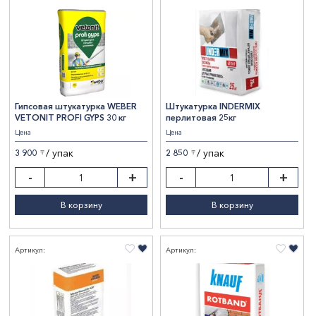
Гипсовая штукатурка WEBER
Штукатурка INDERMIX
VETONIT PROFI GYPS 30 кг
перлитовая 25кг
Цена
Цена
/ упак
/ упак
3 900
2 850
〒
〒
-
+
-
+
В корзину
В корзину
Артикул:
Артикул: