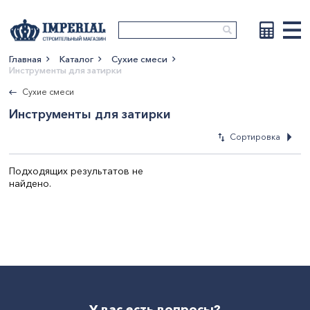
Главная
Каталог
Сухие смеси
Инструменты для затирки
Показать больше
Сухие смеси
Инструменты для затирки
Сортировка
Подходящих результатов не
найдено.
По новизне
По возрастан
цены
По убыванию 
По наименова
У вас есть вопросы?