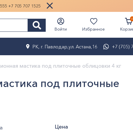
1555
+7 705 707 1525
0
Избранное
Войти
Корзи
РК, г. Павлодар,ул. Астана,16
+7 (705) 
ионная мастика под плиточные облицовки 4 кг
мастика под плиточные
Цена
а