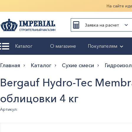
На сайте ид
Заявка на расчет
Каталог
О магазине
Покупателям
Возврат и
Главная
Каталог
Сухие смеси
Гидроизол
обмен
Bergauf Hydro-Tec Memb
Гарантия
облицовки 4 кг
Оплата и
доставка
Артикул:
Оформление
заказа