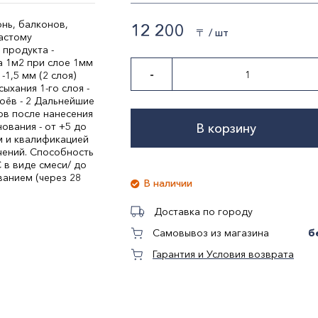
онь, балконов,
12 200
〒 / шт
астому
 продукта -
а 1м2 при слое 1мм
-
-1,5 мм (2 слоя)
сыхания 1-го слоя -
лоёв - 2 Дальнейшие
сов после нанесения
ования - от +5 до
В корзину
м и квалификацией
чений. Способность
 в виде смеси/ до
ванием (через 28
В наличии
Доставка по городу
б
Самовывоз из магазина
Гарантия и Условия возврата