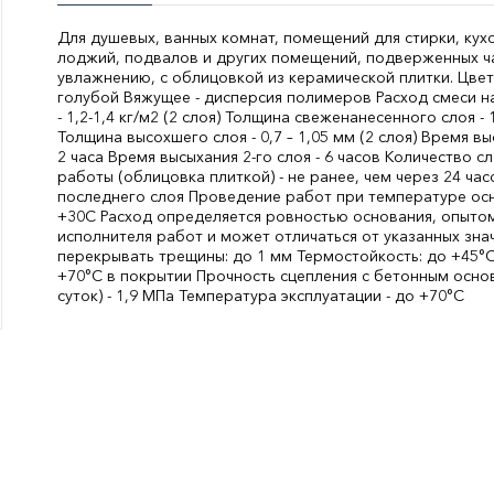
Для душевых, ванных комнат, помещений для стирки, кух
лоджий, подвалов и других помещений, подверженных ч
увлажнению, с облицовкой из керамической плитки. Цвет
голубой Вяжущее - дисперсия полимеров Расход смеси н
- 1,2-1,4 кг/м2 (2 слоя) Толщина свеженанесенного слоя - 1
Толщина высохшего слоя - 0,7 – 1,05 мм (2 слоя) Время вы
2 часа Время высыхания 2-го слоя - 6 часов Количество с
работы (облицовка плиткой) - не ранее, чем через 24 ча
последнего слоя Проведение работ при температуре осн
+30С Расход определяется ровностью основания, опыто
исполнителя работ и может отличаться от указанных зна
перекрывать трещины: до 1 мм Термостойкость: до +45°С
+70°С в покрытии Прочность сцепления с бетонным осно
суток) - 1,9 МПа Температура эксплуатации - до +70°С
Вес, кг:
4
СтранаПроисхождения:
РОССИЯ
Бренд:
Bergauf