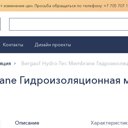
ет изменение цен. Просьба обращаться по телефону:
+7 705 707 
Контакты
Дизайн проекты
Показать больше
яция
Bergauf Hydro-Tec Membrane Гидроизоляц
rane Гидроизоляционная 
Описание
Характеристик