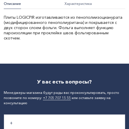
Описание
Характеристика
Плиты LOGICPIR изготавливаются из пенополиизоцианурата
(модифицированного пенополиуритана) и покрывается с
двух сторон слоем фольги. Фольга выполняет функцию
пароизоляции при проклейке швов фольгированным
скотчем.
Бренд:
Технониколь
Ширина, мм:
590
Толщина, мм:
30
Длина, мм:
1190
СтранаПроисхождения:
РОССИЯ
У вас есть вопросы?
Менеджеры магазина будут рады вас проконсультировать, просто
позвоните по номеру:
+7 705 707 15 55
или оставьте заявку на
консультацию