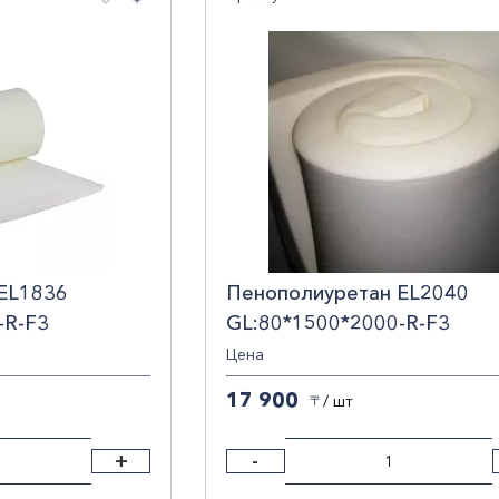
По убыванию цены
По наименованию
EL1836
Пенополиуретан EL2040
-R-F3
GL:80*1500*2000-R-F3
Цена
17 900
/ шт
〒
росить фильтры
+
-