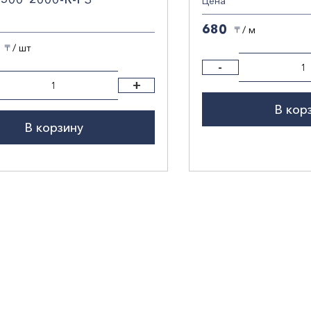
Цена
680
/ м
〒
/ шт
〒
-
+
В кор
В корзину