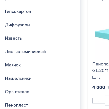
20
1
Юридическим
Гипсокартон
лицам
80
1
Длин
Диффузоры
Часто
2
2
задаваемые
вопросы
Шири
Известь
1,5
2
Лист алюминиевый
1.5
1
Стра
2
2
Пенопо
Маячок
КАЗ
GL:20*
РОС
Брен
Цена
Нащельники
Foa
4 000
Орг. стекло
-
Пенопласт