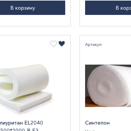
В корзину
В кор
Артикул:
лиуритан EL2040
Синтепон
1500*2000-R-F3