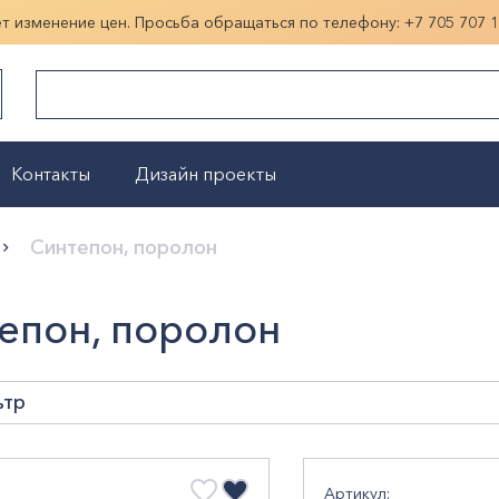
ет изменение цен. Просьба обращаться по телефону:
+7 705 707 
Контакты
Дизайн проекты
Показать больше
Синтепон, поролон
епон, поролон
ьтр
ина, мм
Артикул: