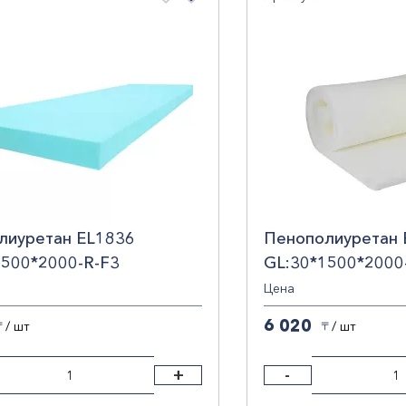
а, м
на, м
наПроисхождения
лиуретан EL1836
Пенополиуретан 
АХСТАН
2
1500*2000-R-F3
GL:30*1500*2000
СИЯ
3
д
Цена
mLine
2
6 020
/ шт
/ шт
〒
〒
Показать результаты
Сб
+
-