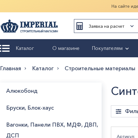
На сайте ид
Заявка на расчет
Каталог
О магазине
Покупателям
Возврат и
Главная
Каталог
Строительные материалы
обмен
Гарантия
Синт
Алюкобонд
Оплата и
Бруски, Блок-хаус
доставка
Фил
Вагонки, Панели ПВХ, МДФ, ДВП,
Оформление
заказа
Толщ
ДСП
Артикул: