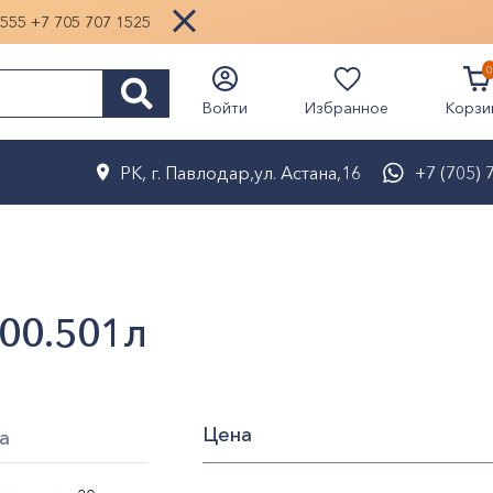
1555
+7 705 707 1525
0
Избранное
Войти
Корзи
РК, г. Павлодар,ул. Астана,16
+7 (705) 
00.501л
Цена
а