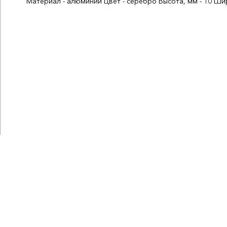
Материал - алюминий Цвет - серебро Высота, мм - 10 Шир
Толщина, мм:
2
Длина, мм:
1000
СтранаПроисхождения:
РОССИЯ
Бренд:
Лука