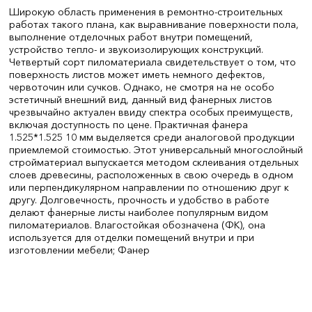
Широкую область применения в ремонтно-строительных
работах такого плана, как выравнивание поверхности пола,
выполнение отделочных работ внутри помещений,
устройство тепло- и звукоизолирующих конструкций.
Четвертый сорт пиломатериала свидетельствует о том, что
поверхность листов может иметь немного дефектов,
червоточин или сучков. Однако, не смотря на не особо
эстетичный внешний вид, данный вид фанерных листов
чрезвычайно актуален ввиду спектра особых преимуществ,
включая доступность по цене. Практичная фанера
1.525*1.525 10 мм выделяется среди аналоговой продукции
приемлемой стоимостью. Этот универсальный многослойный
стройматериал выпускается методом склеивания отдельных
слоев древесины, расположенных в свою очередь в одном
или перпендикулярном направлении по отношению друг к
другу. Долговечность, прочность и удобство в работе
делают фанерные листы наиболее популярным видом
пиломатериалов. Влагостойкая обозначена (ФК), она
используется для отделки помещений внутри и при
изготовлении мебели; Фанер
Толщина, мм:
8
СтранаПроисхождения:
РОССИЯ