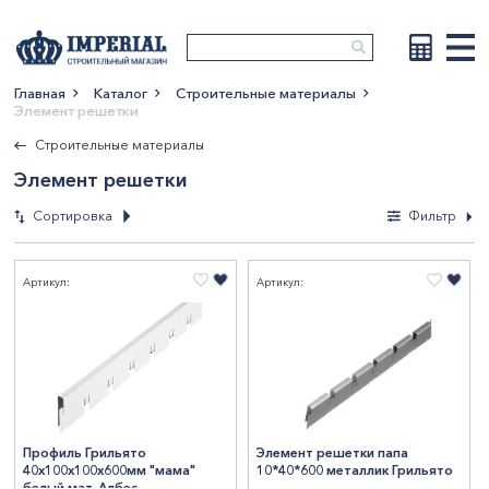
Главная
Каталог
Строительные материалы
Элемент решетки
Показать больше
Строительные материалы
Элемент решетки
Сортировка
Фильтр
Фильтры
Артикул:
Артикул:
По новизне
По возрастанию
Материал
цены
По убыванию цены
Оцинкованная сталь
4
По наименованию
Длина, мм
600
4
Профиль Грильято
Элемент решетки папа
40х100х100х600мм "мама"
10*40*600 металлик Грильято
СтранаПроисхождения
белый мат. Албес