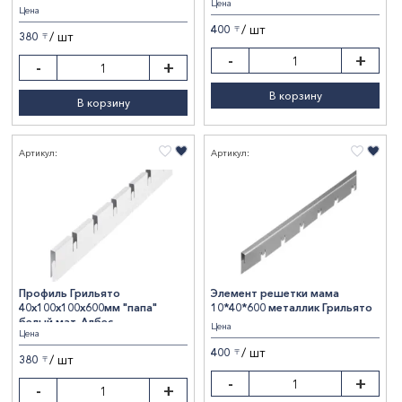
Цена
Цена
РОССИЯ
4
/ шт
400
〒
/ шт
380
〒
Применение
-
+
-
+
Общественные помещения
4
В корзину
В корзину
Бренд
Албес
1
Артикул:
Показать результаты
Артикул:
Грильято
3
Сбросить фильтры
Профиль Грильято
Элемент решетки мама
40х100х100х600мм "папа"
10*40*600 металлик Грильято
белый мат. Албес
Цена
Цена
/ шт
400
〒
/ шт
380
〒
-
+
-
+