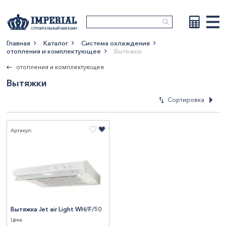
Главная
Каталог
Система охлаждения
отопления и комплектующее
Вытяжки
Показать больше
отопления и комплектующее
Вытяжки
Сортировка
Артикул:
По новизне
По возрастан
цены
По убыванию 
По наименова
Вытяжка Jet air Light WH/F/50
Цена