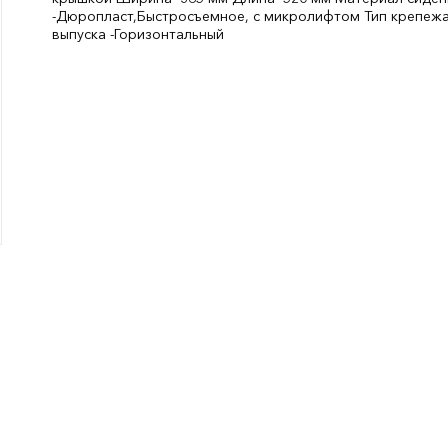
-Дюропласт,Быстросъемное, с микролифтом Тип крепежа
выпуска -Горизонтальный
Цвет:
белый
СтранаПроисхождения:
КИТАЙ
Высота, мм:
520
Ширина, мм:
365