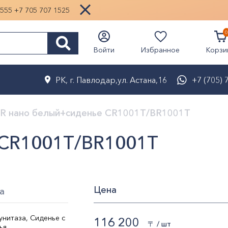
1555
+7 705 707 1525
0
Избранное
Войти
Корзи
РК, г. Павлодар,ул. Астана,16
+7 (705) 
0R нано белый+сиденье CR1001T/BR1001T
 CR1001T/BR1001T
Цена
а
нитаза, Сиденье с
116 200
〒 / шт
ья