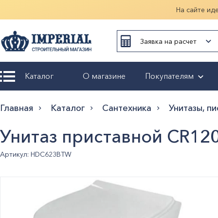
На сайте ид
Заявка на расчет
Каталог
О магазине
Покупателям
Возврат и
Главная
Каталог
Сантехника
Унитазы, п
обмен
Унитаз приставной CR12
Гарантия
Артикул: HDC623BTW
Оплата и
доставка
Оформление
заказа