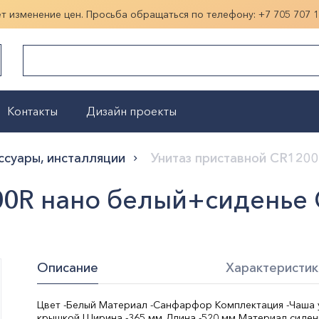
ет изменение цен. Просьба обращаться по телефону:
+7 705 707 
Контакты
Дизайн проекты
Показать больше
иссуары, инсталляции
Унитаз приставной CR120
00R нано белый+сиденье
Описание
Характеристик
Цвет -Белый Материал -Санфарфор Комплектация -Чаша у
крышкой Ширина -365 мм Длина -520 мм Материал сиден