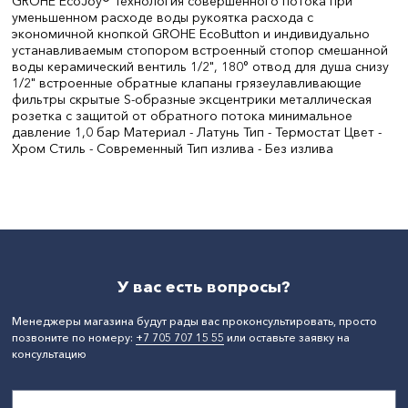
GROHE EcoJoy® Технология совершенного потока при
уменьшенном расходе воды рукоятка расхода с
экономичной кнопкой GROHE EcoButton и индивидуально
устанавливаемым стопором встроенный стопор смешанной
воды керамический вентиль 1/2", 180° отвод для душа снизу
1/2" встроенные обратные клапаны грязеулавливающие
фильтры скрытые S-образные эксцентрики металлическая
розетка с защитой от обратного потока минимальное
давление 1,0 бар Материал - Латунь Тип - Термостат Цвет -
Хром Стиль - Современный Тип излива - Без излива
Цвет:
хром
Материал:
латунь
Ширина, мм:
307
СтранаПроисхождения:
ГЕРМАНИЯ
Бренд:
GROHE
У вас есть вопросы?
Менеджеры магазина будут рады вас проконсультировать, просто
позвоните по номеру:
+7 705 707 15 55
или оставьте заявку на
консультацию