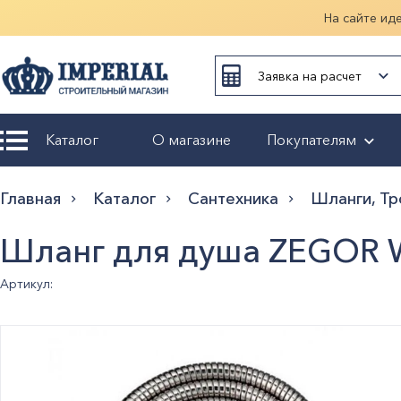
На сайте ид
Заявка на расчет
Каталог
О магазине
Покупателям
Возврат и
Главная
Каталог
Сантехника
Шланги, Тр
обмен
Шланг для душа ZEGOR W
Гарантия
Артикул:
Оплата и
доставка
Оформление
заказа