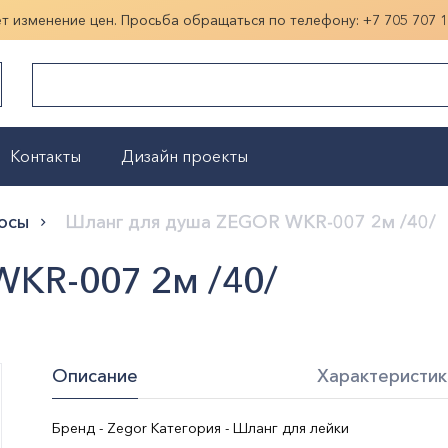
ет изменение цен. Просьба обращаться по телефону:
+7 705 707 
Контакты
Дизайн проекты
Показать больше
осы
Шланг для душа ZEGOR WKR-007 2м /40/
KR-007 2м /40/
Описание
Характеристик
Бренд - Zegor Категория - Шланг для лейки
Цвет:
Хром