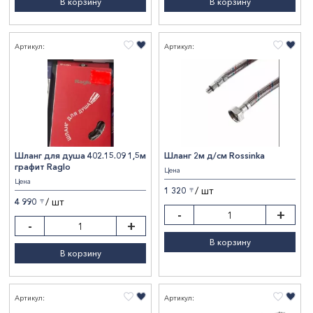
В корзину
В корзину
Артикул:
Артикул:
Шланг для душа 402.15.09 1,5м
Шланг 2м д/см Rossinka
графит Raglo
Цена
Цена
/ шт
1 320
〒
/ шт
4 990
〒
-
+
-
+
В корзину
В корзину
Артикул:
Артикул: