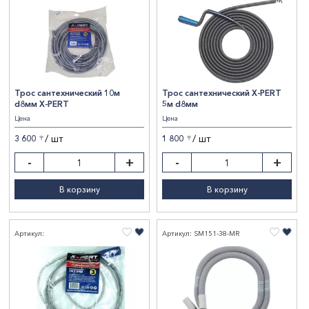
Трос сантехнический 10м
Трос сантехнический X-PERT
d8мм X-PERT
5м d8мм
Цена
Цена
/ шт
/ шт
3 600
1 800
〒
〒
-
+
-
+
В корзину
В корзину
Артикул:
Артикул: SM151-38-MR