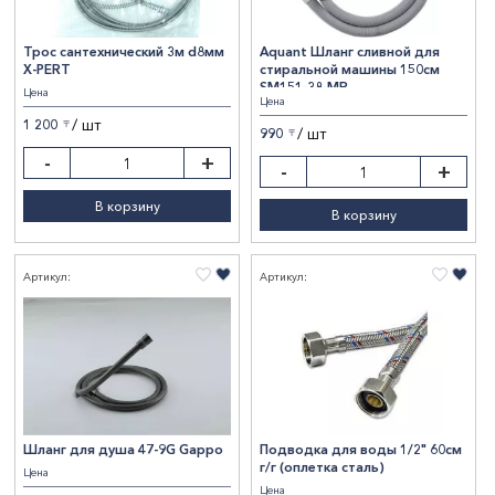
Трос сантехнический 3м d8мм
Aquant Шланг сливной для
X-PERT
стиральной машины 150см
SM151-38-MR
Цена
Цена
/ шт
1 200
〒
/ шт
990
〒
-
+
-
+
В корзину
В корзину
Артикул:
Артикул:
Шланг для душа 47-9G Gappo
Подводка для воды 1/2" 60см
г/г (оплетка сталь)
Цена
Цена