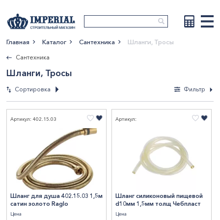
Главная
Каталог
Сантехника
Шланги, Тросы
Показать больше
Сантехника
Шланги, Тросы
Сортировка
Фильтр
Фильтры
Артикул: 402.15.03
Артикул:
По новизне
По возрастанию
Диаметр, мм
цены
По убыванию цены
80
1
По наименованию
Длина, мм
1.5
3
750
1
3000
4
Шланг для душа 402.15.03 1,5м
Шланг силиконовый пищевой
сатин золото Raglo
d10мм 1,5мм толщ Чебпласт
Длина, м
3
1
800
3
5000
1
Цена
Цена