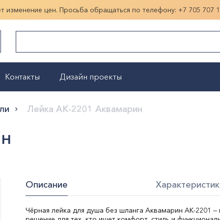
ет изменение цен. Просьба обращаться по телефону:
+7 705 707 
Контакты
Дизайн проекты
Показать больше
ли
Лейка АК-2201 Аквамарин
ин
Описание
Характеристик
Чёрная лейка для душа без шланга Аквамарин АК-2201 —
решение для тех, кто ищет комфорт, стиль и функционал