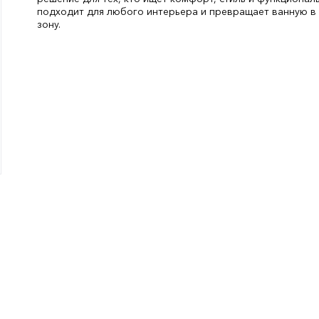
подходит для любого интерьера и превращает ванную в
зону.
Высота, мм:
200
СтранаПроисхождения:
КИТАЙ
Бренд:
Аквамарин