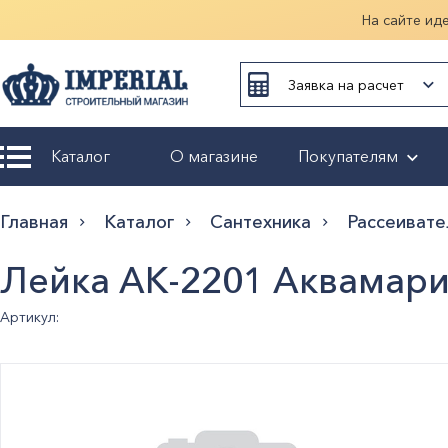
На сайте ид
Заявка на расчет
Каталог
О магазине
Покупателям
Возврат и
Главная
Каталог
Сантехника
Рассеивате
обмен
Лейка АК-2201 Аквамар
Гарантия
Артикул:
Оплата и
доставка
Оформление
заказа