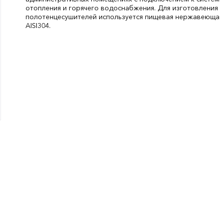
отопления и горячего водоснабжения. Для изготовления
полотенцесушителей используется пищевая нержавеющая
AISI304.
Форма:
Лесенка
СтранаПроисхождения:
РОССИЯ
Бренд:
Лигро