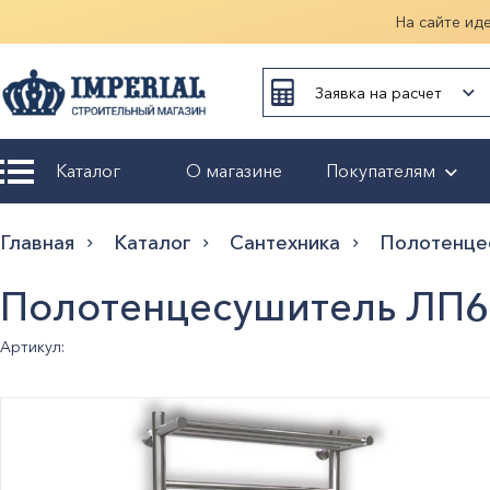
На сайте ид
Заявка на расчет
Каталог
О магазине
Покупателям
Возврат и
Главная
Каталог
Сантехника
Полотенце
обмен
Полотенцесушитель ЛП6-
Гарантия
Артикул:
Оплата и
доставка
Оформление
заказа