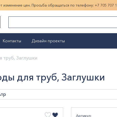
ет изменение цен. Просьба обращаться по телефону:
+7 705 707 
Контакты
Дизайн проекты
Показать больше
 труб, Заглушки
ды для труб, Заглушки
ьтр
наПроисхождения
Артикул: