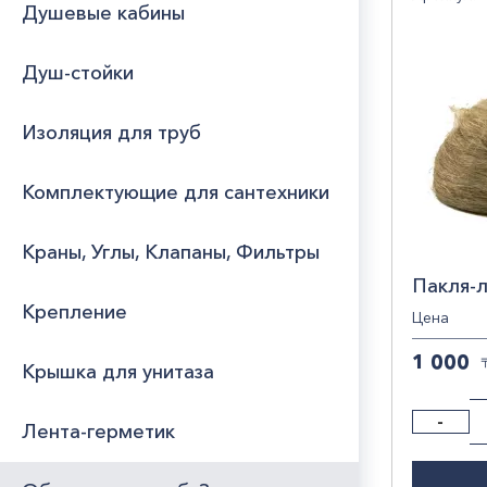
Душевые кабины
ИТА
Юридическим
лицам
КАЗ
Брен
Душ-стойки
КИТ
Часто
Herk
РОС
Изоляция для труб
задаваемые
Jak
вопросы
ТУР
KON
Комплектующие для сантехники
Valt
VirP
Краны, Углы, Клапаны, Фильтры
Без
Пакля-л
Крепление
Иде
Цена
1 000
Крышка для унитаза
-
Лента-герметик