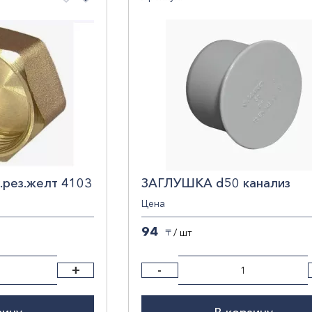
По убыванию цены
По наименованию
росить фильтры
т.рез.желт 4103
ЗАГЛУШКА d50 канализ
Цена
94
/ шт
〒
+
-