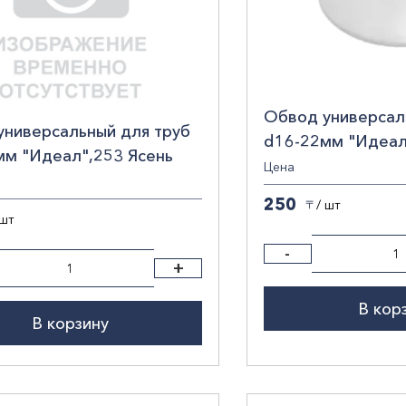
Обвод универсал
универсальный для труб
d16-22мм "Идеал
мм "Идеал",253 Ясень
/20/
Цена
20/
250
/ шт
〒
 шт
-
+
В кор
В корзину