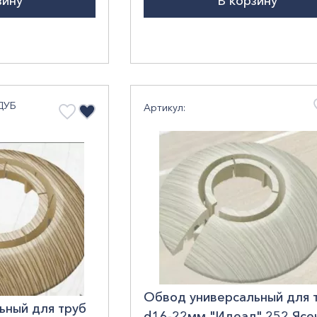
зину
В корзину
 ДУБ
Артикул:
Обвод универсальный для 
ьный для труб
d16-22мм "Идеал",252 Ясе