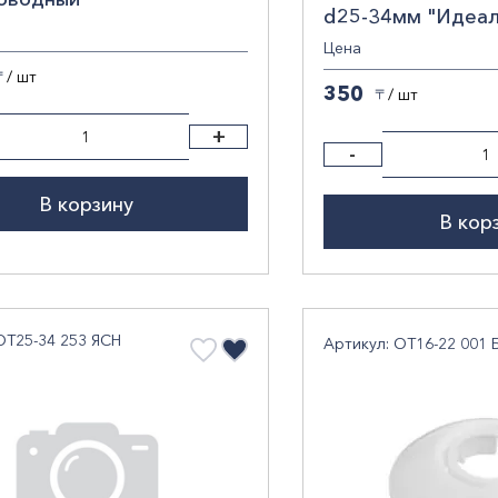
d25-34мм "Идеал
рустик /20/
Цена
/ шт
〒
350
/ шт
〒
+
-
В корзину
В кор
ОТ25-34 253 ЯСН
Артикул: ОТ16-22 001 