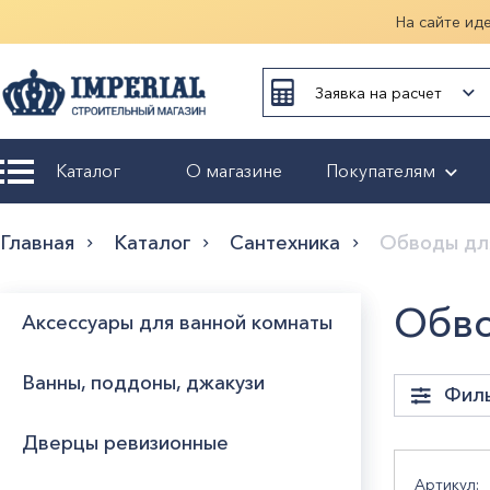
На сайте ид
Заявка на расчет
Каталог
О магазине
Покупателям
Возврат и
Главная
Каталог
Сантехника
Обводы для
обмен
Гарантия
Обво
Аксессуары для ванной комнаты
Оплата и
Ванны, поддоны, джакузи
доставка
Фил
Дверцы ревизионные
Оформление
заказа
Стра
Артикул: