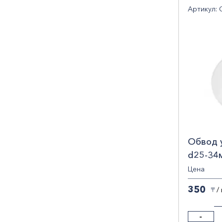
Артикул: 
Обвод 
d25-34
/20/
Цена
350
/
〒
-