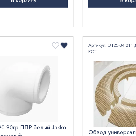
В корзину
В кор
Артикул: ОТ25-34 211
РСТ
90 90гр ППР белый Jakko
Обвод универсал
оводный