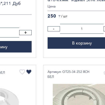
",211 Дуб
белый /20/
Цена
250
/ шт
〒
-
+
В корзину
зину
Артикул: ОТ25-34 252 ЯСН
БЕЛ
БЕЛ