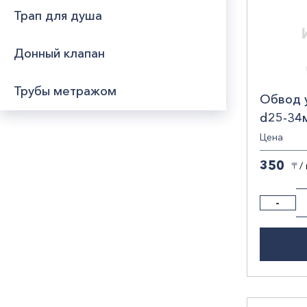
Трап для душа
Донный клапан
Трубы метражом
Обвод 
d25-34
серый /
Цена
350
/
〒
-