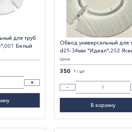
ьный для труб
Обвод универсальный для 
",001 Белый
d25-34мм "Идеал",252 Ясе
белый /20/
Цена
350
/ шт
〒
+
-
зину
В корзину