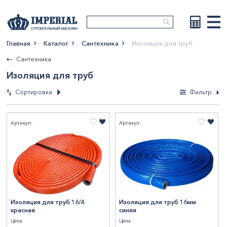
Главная
Каталог
Сантехника
Изоляция для труб
Показать больше
Сантехника
Изоляция для труб
Сортировка
Фильтр
Фильтры
Артикул:
Артикул:
По новизне
По возрастанию
СтранаПроисхождения
цены
По убыванию цены
РОССИЯ
3
По наименованию
Бренд
Valfex
3
Изоляция для труб 18/4
Изоляция для труб 16мм
Показать результаты
красная
синяя
Цена
Цена
Сбросить фильтры