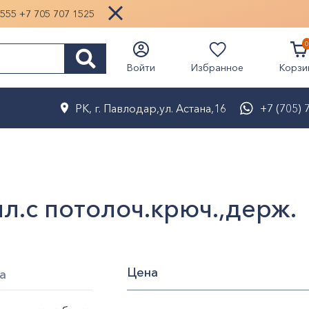
1555
+7 705 707 1525
0
Избранное
Войти
Корзи
РК, г. Павлодар,ул. Астана,16
+7 (705) 
л.с потолоч.крюч.,держ.
Цена
а