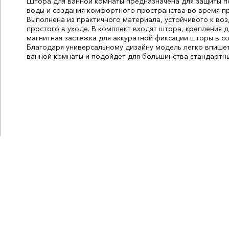
Штора для ванной комнаты предназначена для защиты п
воды и создания комфортного пространства во время пр
Выполнена из практичного материала, устойчивого к воз
простого в уходе. В комплект входят штора, крепления д
магнитная застежка для аккуратной фиксации шторы в с
Благодаря универсальному дизайну модель легко впишет
ванной комнаты и подойдет для большинства стандартны
Высота, мм:
2400
Ширина, мм:
200
СтранаПроисхождения:
КИТАЙ
Бренд:
Без бренда