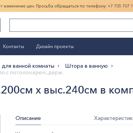
ет изменение цен. Просьба обращаться по телефону:
+7 705 707 
Контакты
Дизайн проекты
Показать больше
 для ванной комнаты
Штора в ванную
л.с потолоч.крюч.,держ.
200см х выс.240см в комп
Описание
Характеристик