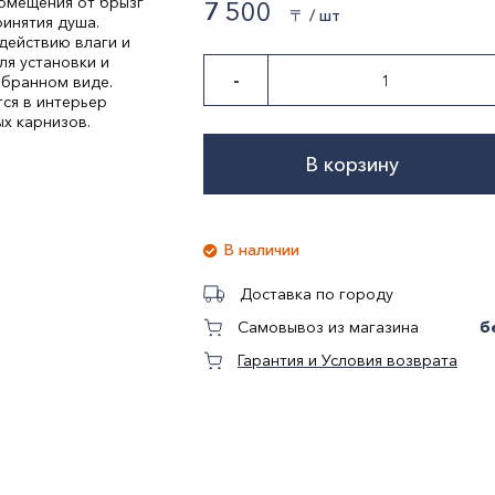
омещения от брызг
7 500
〒 / шт
инятия душа.
действию влаги и
ля установки и
-
обранном виде.
ся в интерьер
х карнизов.
В корзину
В наличии
Доставка по городу
б
Самовывоз из магазина
Гарантия и Условия возврата