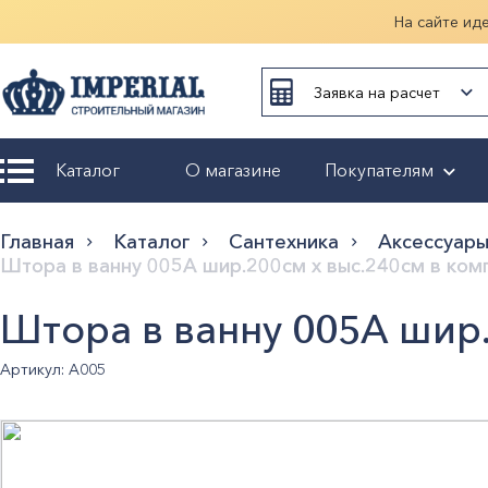
На сайте ид
Заявка на расчет
Каталог
О магазине
Покупателям
Возврат и
Главная
Каталог
Сантехника
Аксессуары
обмен
Штора в ванну 005А шир.200см х выс.240см в комп
Гарантия
Штора в ванну 005А шир.
Оплата и
Артикул: А005
доставка
Оформление
заказа