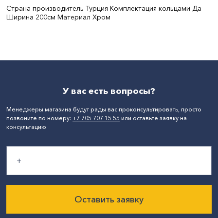
Страна производитель Турция Комплектация кольцами Да
Ширина 200см Материал Хром
Цвет:
хром
Материал:
Металл
СтранаПроисхождения:
ТУРЦИЯ
У вас есть вопросы?
Менеджеры магазина будут рады вас проконсультировать, просто
позвоните по номеру:
+7 705 707 15 55
или оставьте заявку на
консультацию
Оставить заявку