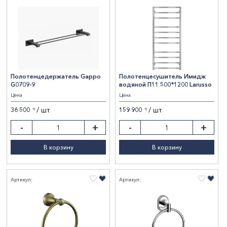
Полотенцедержатель Gappo
Полотенцесушитель Имидж
G0709-9
водяной П11 500*1200 Larusso
Цена
Цена
/ шт
/ шт
36 500
159 900
〒
〒
-
+
-
+
В корзину
В корзину
Артикул:
Артикул: