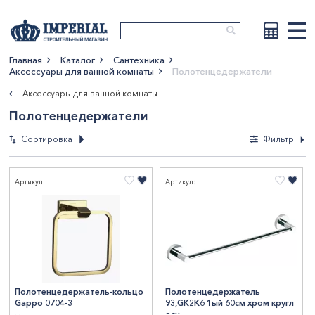
Главная
Каталог
Сантехника
Аксессуары для ванной комнаты
Полотенцедержатели
Показать больше
Аксессуары для ванной комнаты
Полотенцедержатели
Сортировка
Фильтр
Фильтры
Артикул:
Артикул:
По новизне
По возрастанию
Вес, кг
цены
По убыванию цены
0.2
2
По наименованию
Ширина, мм
0.3
2
0.5
2
25
1
500
6
Полотенцедержатель-кольцо
Полотенцедержатель
Gappo 0704-3
93,GK2K6 1ый 60см хром кругл
СтранаПроисхождения
0.9
1
45
1
600
8
осн.