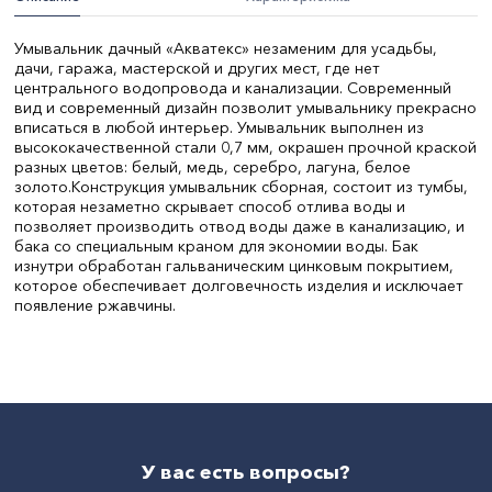
Умывальник дачный «Акватекс» незаменим для усадьбы,
дачи, гаража, мастерской и других мест, где нет
центрального водопровода и канализации. Современный
вид и современный дизайн позволит умывальнику прекрасно
вписаться в любой интерьер. Умывальник выполнен из
высококачественной стали 0,7 мм, окрашен прочной краской
разных цветов: белый, медь, серебро, лагуна, белое
золото.Конструкция умывальник сборная, состоит из тумбы,
которая незаметно скрывает способ отлива воды и
позволяет производить отвод воды даже в канализацию, и
бака со специальным краном для экономии воды. Бак
изнутри обработан гальваническим цинковым покрытием,
которое обеспечивает долговечность изделия и исключает
появление ржавчины.
Объем, л:
17
Материал:
Пластик
СтранаПроисхождения:
РОССИЯ
Бренд:
Aquatek
У вас есть вопросы?