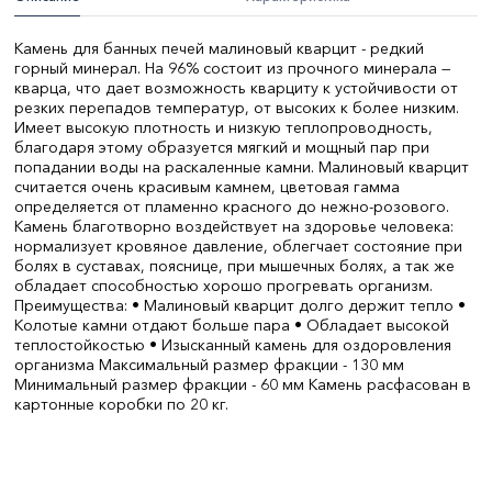
Камень для банных печей малиновый кварцит - редкий
горный минерал. На 96% состоит из прочного минерала —
кварца, что дает возможность кварциту к устойчивости от
резких перепадов температур, от высоких к более низким.
Имеет высокую плотность и низкую теплопроводность,
благодаря этому образуется мягкий и мощный пар при
попадании воды на раскаленные камни. Малиновый кварцит
считается очень красивым камнем, цветовая гамма
определяется от пламенно красного до нежно-розового.
Камень благотворно воздействует на здоровье человека:
нормализует кровяное давление, облегчает состояние при
болях в суставах, пояснице, при мышечных болях, а так же
обладает способностью хорошо прогревать организм.
Преимущества: • Малиновый кварцит долго держит тепло •
Колотые камни отдают больше пара • Обладает высокой
теплостойкостью • Изысканный камень для оздоровления
организма Максимальный размер фракции - 130 мм
Минимальный размер фракции - 60 мм Камень расфасован в
картонные коробки по 20 кг.
Вес, кг:
20
Длина, мм:
130
СтранаПроисхождения:
РОССИЯ