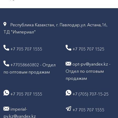
расценкам.
В каталоге нашей компании можно
приобрести садовые товары в ассортименте, в
том числе и газонокосилку в Павлодаре с
Республика Казахстан, г. Павлодар,ул. Астана,16,
быстрой доставкой по городу. Она бывает
ТД "Империал"
бензиновой и электрической, а при выборе
модели следует обратить внимание на
+7 705 707 1555
+7 705 707 1525
мощность, эксплуатационные характеристики,
страну производителя.
opt-pv@yandex.kz -
+77058660802 - Отдел
Отдел по оптовым
по оптовым продажам
Какую газонокосилку можно купить для дачи?
продажам
Большой популярностью пользуются
+7 705 707 1555
+7 (705) 707-15-25
электрические и бензиновые газонокосилки,
которые отличаются габаритными размерами,
техническими характеристиками, ценовой
imperial-
+7 705 707 1555
политикой, набор функций, удобством
pv.kz@yandex.kz