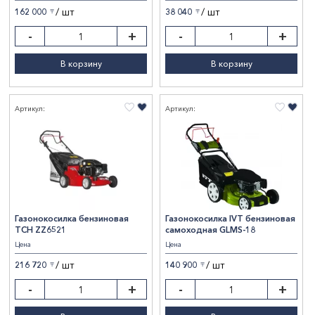
IVT
1
/ шт
/ шт
162 000
38 040
〒
〒
Показать результаты
TCH
2
-
+
-
+
Сбросить фильтры
В корзину
В корзину
Артикул:
Артикул:
Газонокосилка бензиновая
Газонокосилка IVT бензиновая
TCH ZZ6521
самоходная GLMS-18
Цена
Цена
/ шт
/ шт
216 720
140 900
〒
〒
-
+
-
+