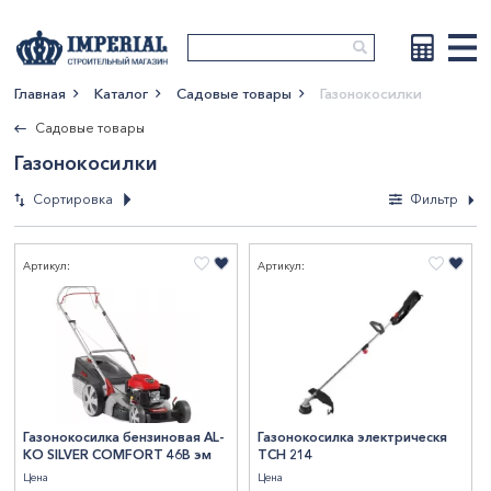
Главная
Каталог
Садовые товары
Газонокосилки
Показать больше
Садовые товары
Газонокосилки
Сортировка
Фильтр
Фильтры
Артикул:
Артикул:
По новизне
По возрастанию
Мощность, Вт
цены
По убыванию цены
1500
1
По наименованию
СтранаПроисхождения
2000
1
2900
1
КИТАЙ
5
Газонокосилка бензиновая AL-
Газонокосилка электрическя
KO SILVER COMFORT 46B эм
TCH 214
Бренд
4500
1
Цена
Цена