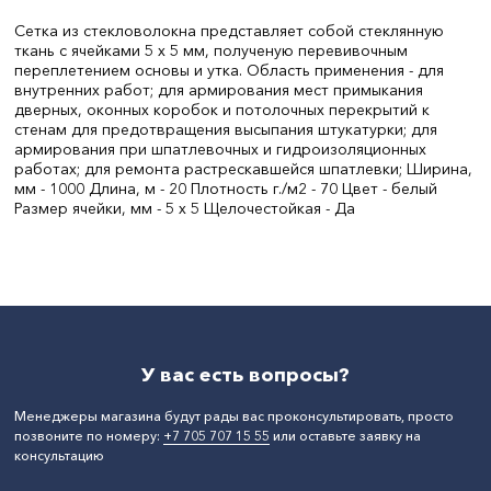
Сетка из стекловолокна представляет собой стеклянную
ткань с ячейками 5 х 5 мм, полученую перевивочным
переплетением основы и утка. Область применения - для
внутренних работ; для армирования мест примыкания
дверных, оконных коробок и потолочных перекрытий к
стенам для предотвращения высыпания штукатурки; для
армирования при шпатлевочных и гидроизоляционных
работах; для ремонта растрескавшейся шпатлевки; Ширина,
мм - 1000 Длина, м - 20 Плотность г./м2 - 70 Цвет - белый
Размер ячейки, мм - 5 x 5 Щелочестойкая - Да
Длина, м:
20
Ширина, м:
1
Бренд:
Fiberon
У вас есть вопросы?
Менеджеры магазина будут рады вас проконсультировать, просто
позвоните по номеру:
+7 705 707 15 55
или оставьте заявку на
консультацию