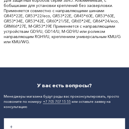
Для защитных коробов серии SB45. Алюминиевая, с
бобышками для установки креплений без засверловки.
Применяется совместно с направляющими шинами
GR45*22E, GR53*22/eco, GR53*22E, GR45*60E, GR53*60E,
GR53*34E, GR53*42E, GR60*21/SE, GR65*24E, GR64*24/eco,
GRM66*27E, M-GR53*39E Применяется с направляющими
устройствам GD9/U, GD14/U, M-GD9/U или роликом
направляющим RGH9/U, креплением универсальным KMU/G
или KMU/WG.
Материал:
Алюминий
СтранаПроисхождения:
ТУРЦИЯ
Бренд:
ALUTECH
У вас есть вопросы?
Менеджеры магазина будут рады вас проконсультировать, просто
позвоните по номеру:
+7 705 707 15 55
или оставьте заявку на
консультацию