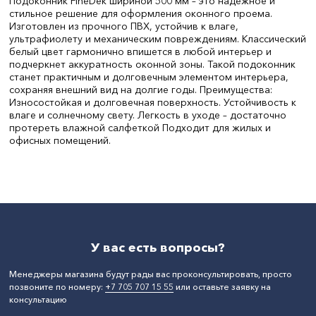
Подоконник FineDek шириной 500 мм – это надежное и
стильное решение для оформления оконного проема.
Изготовлен из прочного ПВХ, устойчив к влаге,
ультрафиолету и механическим повреждениям. Классический
белый цвет гармонично впишется в любой интерьер и
подчеркнет аккуратность оконной зоны. Такой подоконник
станет практичным и долговечным элементом интерьера,
сохраняя внешний вид на долгие годы. Преимущества:
Износостойкая и долговечная поверхность. Устойчивость к
влаге и солнечному свету. Легкость в уходе – достаточно
протереть влажной салфеткой Подходит для жилых и
офисных помещений.
Цвет:
белый
Ширина, мм:
500
Длина, мм:
6000
СтранаПроисхождения:
РОССИЯ
Бренд:
FineDek
У вас есть вопросы?
Менеджеры магазина будут рады вас проконсультировать, просто
позвоните по номеру:
+7 705 707 15 55
или оставьте заявку на
консультацию