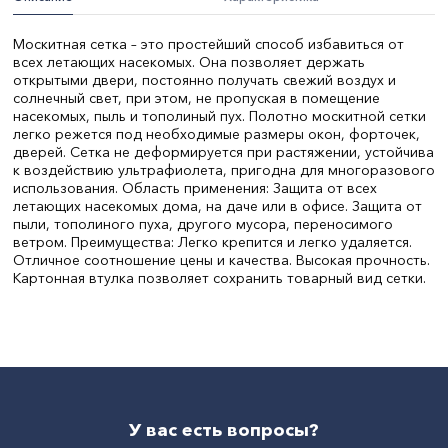
Москитная сетка – это простейший способ избавиться от
всех летающих насекомых. Она позволяет держать
открытыми двери, постоянно получать свежий воздух и
солнечный свет, при этом, не пропуская в помещение
насекомых, пыль и тополиный пух. Полотно москитной сетки
легко режется под необходимые размеры окон, форточек,
дверей. Сетка не деформируется при растяжении, устойчива
к воздействию ультрафиолета, пригодна для многоразового
использования. Область применения: Защита от всех
летающих насекомых дома, на даче или в офисе. Защита от
пыли, тополиного пуха, другого мусора, переносимого
ветром. Преимущества: Легко крепится и легко удаляется.
Отличное соотношение цены и качества. Высокая прочность.
Картонная втулка позволяет сохранить товарный вид сетки.
Длина, м:
30,30
Ширина, м:
1,1
СтранаПроисхождения:
КИТАЙ
Бренд:
Nadzor
У вас есть вопросы?