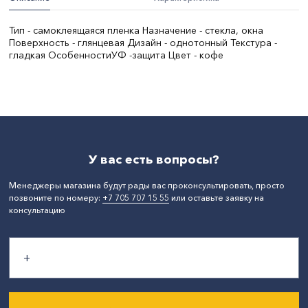
Тип - самоклеящаяся пленка Назначение - стекла, окна
Поверхность - глянцевая Дизайн - однотонный Текстура -
гладкая ОсобенностиУФ -защита Цвет - кофе
Длина, м:
150
Ширина, м:
90
СтранаПроисхождения:
КИТАЙ
Бренд:
Delfa
У вас есть вопросы?
Менеджеры магазина будут рады вас проконсультировать, просто
позвоните по номеру:
+7 705 707 15 55
или оставьте заявку на
консультацию