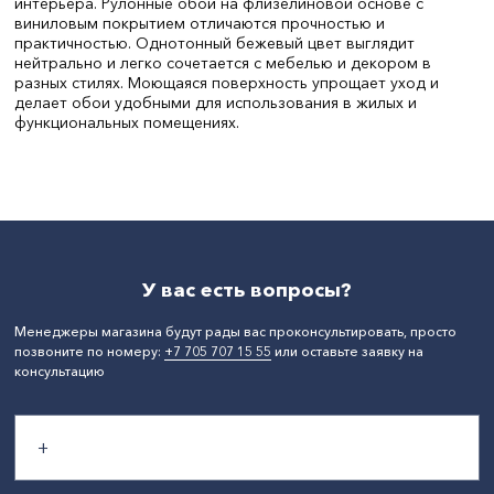
интерьера. Рулонные обои на флизелиновой основе с
виниловым покрытием отличаются прочностью и
практичностью. Однотонный бежевый цвет выглядит
нейтрально и легко сочетается с мебелью и декором в
разных стилях. Моющаяся поверхность упрощает уход и
делает обои удобными для использования в жилых и
функциональных помещениях.
Ширина, мм:
1060
Длина, мм:
10000
СтранаПроисхождения:
КИТАЙ
Бренд:
Perfetto
У вас есть вопросы?
Менеджеры магазина будут рады вас проконсультировать, просто
позвоните по номеру:
+7 705 707 15 55
или оставьте заявку на
консультацию